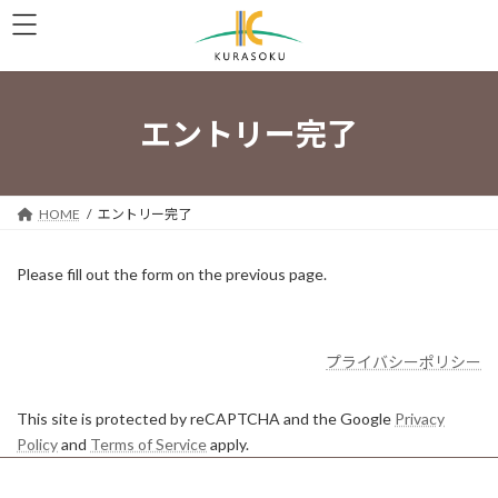
コ
ナ
ン
ビ
テ
ゲ
ン
ー
ツ
シ
へ
ョ
エントリー完了
ス
ン
キ
に
ッ
移
プ
動
HOME
エントリー完了
Please fill out the form on the previous page.
プライバシーポリシー
This site is protected by reCAPTCHA and the Google
Privacy
Policy
and
Terms of Service
apply.