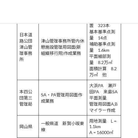
事事務
測量 L =
3.6km
所
新組織界標設
置 323本
基本基準点測
日本道
量 14点
路公団
津山管理事務所管内休
補助基準点測
津山管
憩施設管理用図面(新
量 1.6km
理事務
組織移行用)作成業務
平面細部測
所
量 8.2万㎡
面積計算 8.2
万㎡ 他
大浜PA 瀬戸
本四公
田PA 来島SA
SA・PA管理用図面作
団第三
平面測量
成業務
管理局
管理用図面A,B
マイラー作成
用地測量 L =
一般県道 新賀小坂東
岡山県
1.1km
線
A = 16000㎡