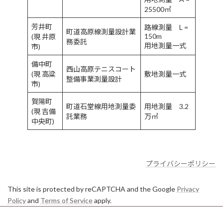
25500㎡
芳井町
路線測量 L =
町道高原線測量設計業
150m
(現 井原
務委託
用地測量一式
市)
備中町
西山高原テニスコート
(現 高粱
敷地測量一式
整備事業測量設計
市)
賀陽町
町道石堂線用地測量委
用地測量 3.2
(現 吉備
託業務
万㎡
中央町)
プライバシーポリシー
This site is protected by reCAPTCHA and the Google
Privacy
Policy
and
Terms of Service
apply.