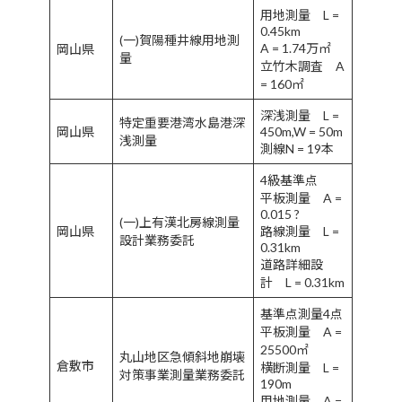
用地測量 L =
0.45km
(一)賀陽種井線用地測
A = 1.74万㎡
岡山県
量
立竹木調査 A
= 160㎡
深浅測量 L =
特定重要港湾水島港深
岡山県
450m,W = 50m
浅測量
測線N = 19本
4級基準点
平板測量 A =
0.015 ?
(一)上有漢北房線測量
岡山県
路線測量 L =
設計業務委託
0.31km
道路詳細設
計 L = 0.31km
基準点測量4点
平板測量 A =
25500㎡
丸山地区急傾斜地崩壊
倉敷市
横断測量 L =
対策事業測量業務委託
190m
用地測量 A =